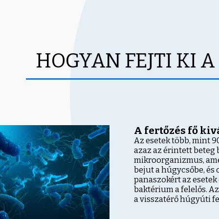
HOGYAN FEJTI KI A
A fertőzés fő kiv
Az esetek több, mint 9
azaz az érintett beteg
mikroorganizmus, amel
bejut a húgycsőbe, és o
panaszokért az esetek
baktérium a felelős. A
a visszatérő húgyúti f