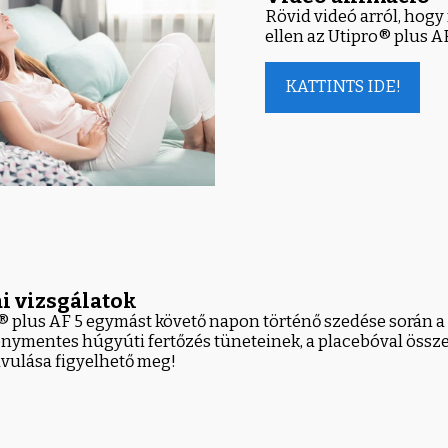
Rövid videó arról, hogy 
ellen az Utipro® plus A
KATTINTS IDE!
i vizsgálatok
® plus AF 5 egymást követő napon történő szedése során a
ymentes húgyúti fertőzés tüneteinek, a placebóval össze
avulása figyelhető meg!