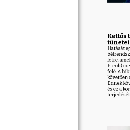
Egyéb Információk
Kettős 
tünetei
Hatását e
bélrendsz
létre, am
E. coli) m
felé. A hi
követően a
Ennek köv
és ez a k
terjedésé