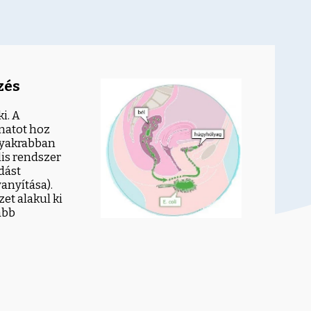
zés
i. A
natot hoz
gyakrabban
lis rendszer
dást
anyítása).
t alakul ki
ább