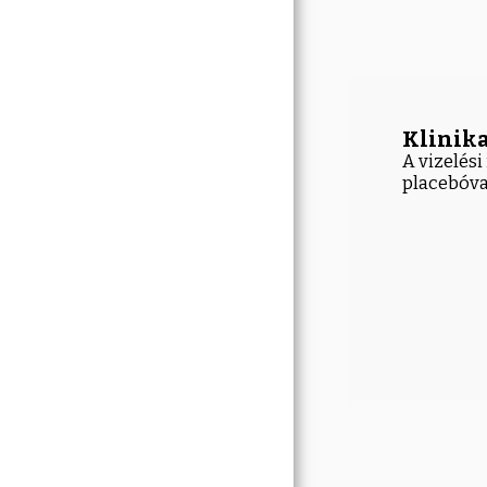
Klinika
A vizelés
placebóva