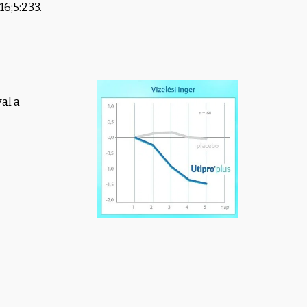
16;5:233.
al a