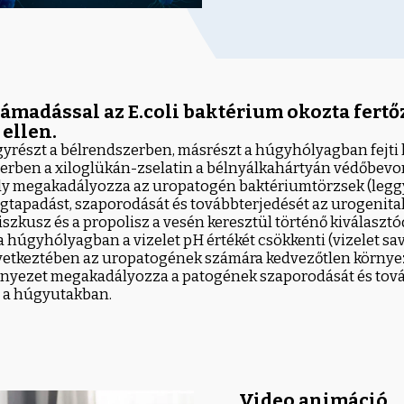
támadással az E.coli baktérium okozta fertő
 ellen.
gyrészt a bélrendszerben, másrészt a húgyhólyagban fejti k
erben a xiloglükán-zselatin a bélnyálkahártyán védőbevo
ely megakadályozza az uropatogén baktériumtörzsek (leg
egtapadást, szaporodását és továbbterjedését az urogenita
biszkusz és a propolisz a vesén keresztül történő kiválasztó
 húgyhólyagban a vizelet pH értékét csökkenti (vizelet sav
etkeztében az uropatogének számára kedvezőtlen környeze
örnyezet megakadályozza a patogének szaporodását és tov
t a húgyutakban.
Video animáció