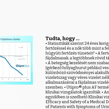
Tudta, hogy ...
• Statisztikák szerint 24 éves ko
fertőzéssel és a nők több mint a f
húgyúti fertőzés tüneteit? • A fe
fájdalmasak, a legtöbbnek rövid t
• A betegség kezelését nem szaba
ígérkező hólyaghurut például ve
különböző szövődményei alakulhat
vizeletszag vagy véres vizelet né
alkalmazásával a fájdalmas vizel
szemben. • Utipro® plus AF termés
klinikai vizsgálatok igazolták. • 
egyidőben is szedhető Klinikai vi
Efficacy and Safety of a Medical 
of Patients with Symptoms of Uri