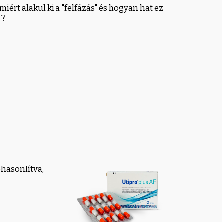
miért alakul ki a "felfázás" és hogyan hat ez
F?
hasonlítva,