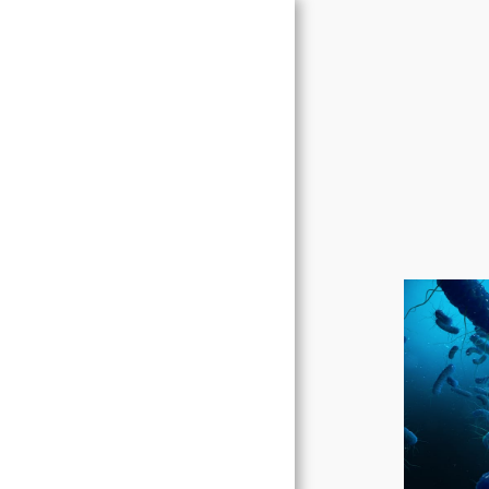
Kezdőlap
Utipro® Plus AF Ismertető
Termék Jellemző
Hogyan Fejti Ki A Hatását?
Hol Lehet Megvásárolni?
Betegtájékoztató
Kapcsolat
Jogi Nyilatkozat