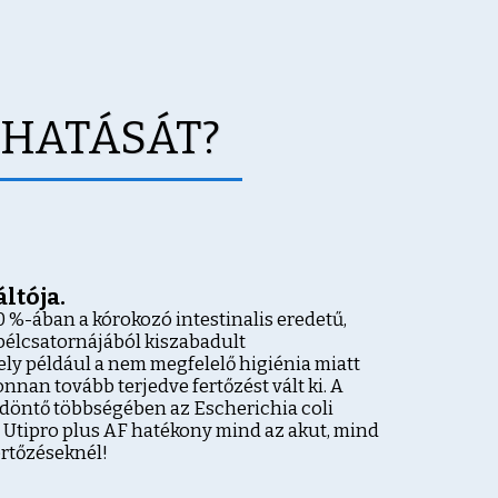
 HATÁSÁT?
áltója.
0 %-ában a kórokozó intestinalis eredetű,
 bélcsatornájából kiszabadult
y például a nem megfelelő higiénia miatt
nnan tovább terjedve fertőzést vált ki. A
 döntő többségében az Escherichia coli
z Utipro plus AF hatékony mind az akut, mind
ertőzéseknél!