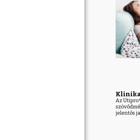
Klinika
Az Utipro
szövődmén
jelentős j