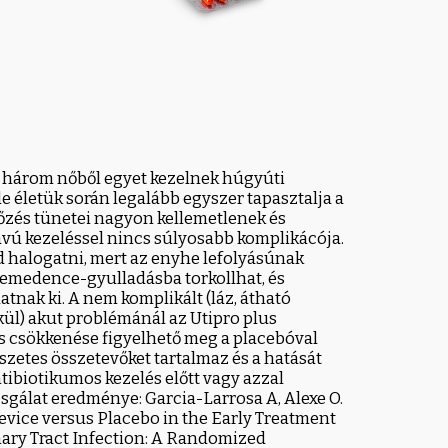
rig három nőből egyet kezelnek húgyúti
ele életük során legalább egyszer tapasztalja a
rtőzés tünetei nagyon kellemetlenek és
ávú kezeléssel nincs súlyosabb komplikácója.
d halogatni, mert az enyhe lefolyásúnak
semedence-gyulladásba torkollhat, és
nak ki. A nem komplikált (láz, átható
lkül) akut problémánál az Utipro plus
és csökkenése figyelhető meg a placebóval
zetes összetevőket tartalmaz és a hatását
Antibiotikumos kezelés előtt vagy azzal
zsgálat eredménye: Garcia-Larrosa A, Alexe O.
Device versus Placebo in the Early Treatment
nary Tract Infection: A Randomized